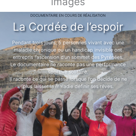
images
DOCUMENTAIRE EN COURS DE RÉALISATION
La Cordée de l’espoir
Pendant trois jours, 5 personnes vivant avec une
maladie chronique ou un handicap invisible ont
entrepris l’ascension d’un sommet des Pyrénées.
Le documentaire ne raconte pas une performance
sportive solitaire.
Il raconte ce qui se passe lorsque l’on décide de ne
plus laisser la maladie définir ses rêves.